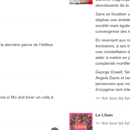
aboutissants de 
Sans se focaliser u
déploie une ambiti
société mais égale
convergence des lu
En revenant aux ra
a dernière pierre de l'édifice
évolutions, à ses 
une constellation d
aider à mettre en 
complexité mortifè
George Orwell, Si
Angela Davis et ta
penseuses que nou
d’oxygène tant int
ois-ci Mo doit livrer un colis à
>>
Voir tous les li
Le Liban
>>
Voir tous les li