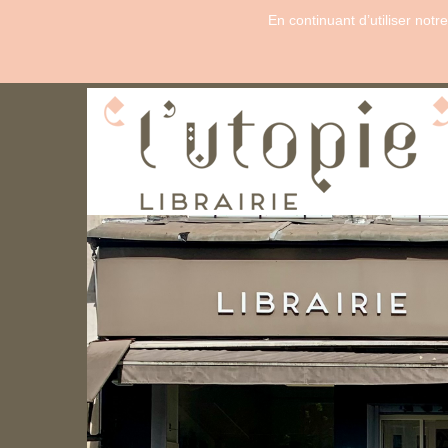
En continuant d’utiliser not
Le papier peint jaune
Charlotte Perkins Gilman
Un classique incontournable !
Sous la forme d'un journal intime, Charl
entraîne...
Lire la critique de Elisa Vidal