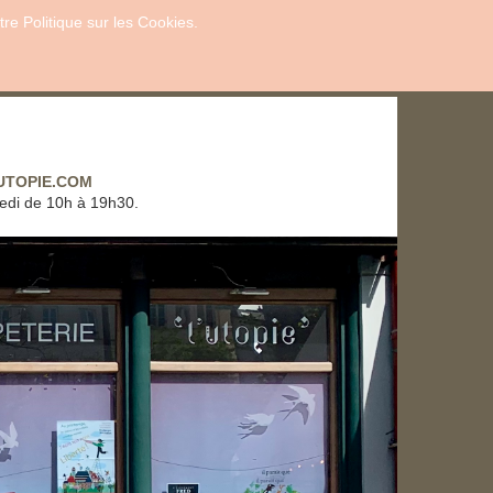
re Politique sur les Cookies.
LUTOPIE.COM
vres de ce dossier
edi de 10h à 19h30.
ture 2026 : Ville/Campagne
 de la lecture porte sur la ville et la campagne.
ions ville-campagne a été la source d’inspiration de
 d’œuvres littéraires, dans tous les genres, du polar