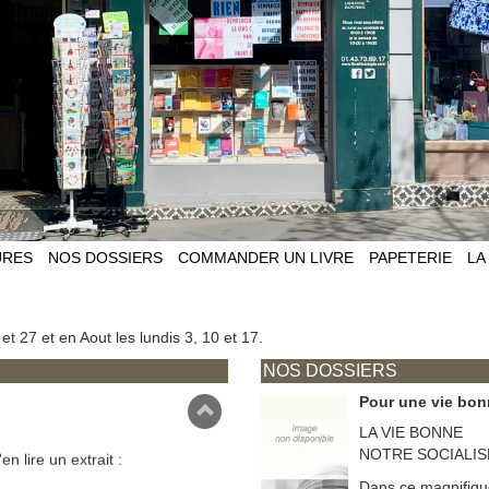
à la science-fictio
Afin de fêter ensem
littéraire !
 bd !
>>
Voir tous les li
La nuit de la lec
La ville
Cette année la nuit
mps est une mère
La vision des relat
nombreux romans et
URES
NOS DOSSIERS
COMMANDER UN LIVRE
PAPETERIE
LA
es déchirures de son histoire
à la science-fictio
Afin de fêter ensem
littéraire !
 et 27 et en Aout les lundis 3, 10 et 17.
>>
Voir tous les li
NOS DOSSIERS
Pour une vie bo
LA VIE BONNE
NOTRE SOCIALI
'en lire un extrait :
Dans ce magnifique