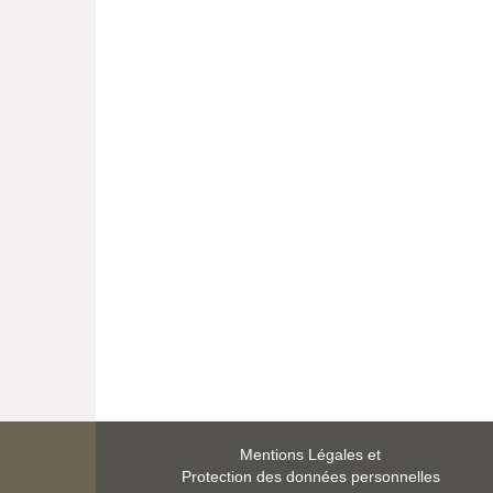
Mukudori
SHIMAZAKI AKI
Matsuko et Atsushi forment un couple q
jusqu’au jour où...
Lire la critique de Elisa Vidal
La femme nue
SOMERS ARMONIA
Écrit en 1950, ce conte moral, libre, onir
féministe…...
Lire la critique de Elisa Vidal
Les grues volent vers le sud
RIDZEN LISA
Mentions Légales et
Pour Bo âgé de 89 ans, avancer un pied 
Protection des données personnelles