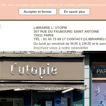
re site, vous acceptez que nous utilisions les cookies conformément à not
Accepter et fermer
En savoir plus
LIBRAIRIE L' UTOPIE
307 RUE DU FAUBOURG SAINT ANTOINE
75011 PARIS
A La maison
TÉL : 01 43 73 69 17 CONTACT@LIBRAIRIE
>>
Voir tous les li
Du lundi au vendredi de 9h30 à 19h30 et le sam
Inscrivez vous à notre newsletter
otte Perkins Gilman nous
La nuit de la lec
La campagne
Cette année la nuit
La vision des relat
nombreux romans et