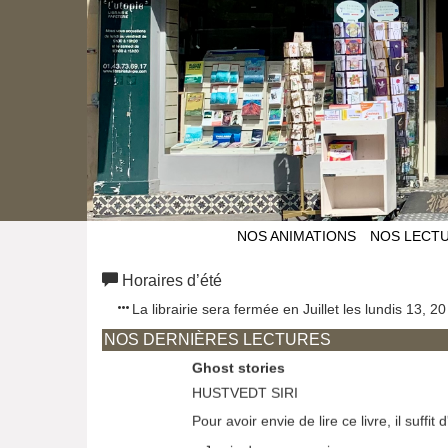
Skating wilder
DUNGO/DUMAIS
La BIBLE du skate par un MAITRE de la
Lire la critique de Elisa Vidal
Ciel de nuit blessé par balles. Le te
VUONG OCEAN
NOS ANIMATIONS
NOS LECT
Dans ces deux recueils, Vuong explore l
dans une écriture...
Horaires d’été
Lire la critique de Elisa Vidal
La librairie sera fermée en Juillet les lundis 13, 20
NOS DERNIÈRES LECTURES
Ghost stories
HUSTVEDT SIRI
Pour avoir envie de lire ce livre, il suffit d