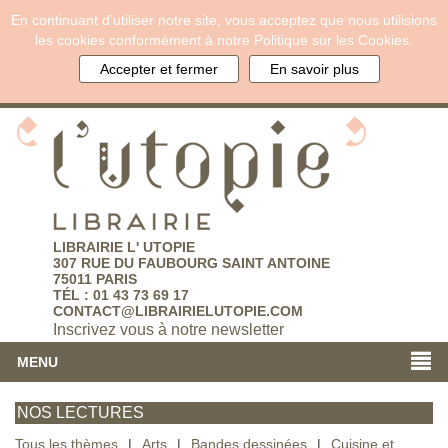
En continuant d’utiliser notre site, vous acceptez que nous utilisions
les cookies conformément à notre Politique sur les Cookies.
Accepter et fermer
En savoir plus
LIBRAIRIE L' UTOPIE
307 RUE DU FAUBOURG SAINT ANTOINE
75011 PARIS
TÉL : 01 43 73 69 17
CONTACT@LIBRAIRIELUTOPIE.COM
Inscrivez vous à notre newsletter
MENU
NOS LECTURES
Tous les thèmes
|
Arts
|
Bandes dessinées
|
Cuisine et