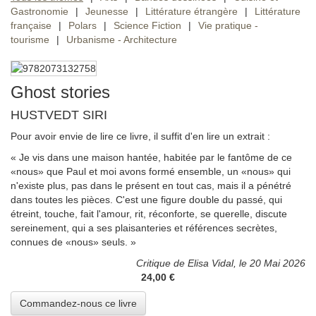
Gastronomie
|
Jeunesse
|
Littérature étrangère
|
Littérature
française
|
Polars
|
Science Fiction
|
Vie pratique -
tourisme
|
Urbanisme - Architecture
Ghost stories
HUSTVEDT SIRI
Pour avoir envie de lire ce livre, il suffit d'en lire un extrait :
«
Je vis dans une maison hantée, habitée par le fantôme de ce
«
nous
»
que Paul et moi avons formé ensemble, un
«
nous
»
qui
n'existe plus, pas dans le présent en tout cas, mais il a pénétré
dans toutes les pièces. C'est une figure double du passé, qui
étreint, touche, fait l'amour, rit, réconforte, se querelle, discute
sereinement, qui a ses plaisanteries et références secrètes,
connues de
«
nous
»
seuls.
»
Critique de Elisa Vidal, le 20 Mai 2026
24,00 €